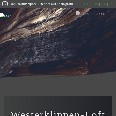
Das Baumwipfel - Resort auf Instagram
DE
 | 
EN
|
SV
|
PT
Westerklippen-Loft