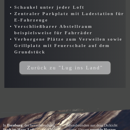
Schaukel unter jeder Loft 
Zentraler Parkplatz mit Ladestation für 
E-Fahrzeuge
Verschließbarer Abstellraum 
beispielsweise für Fahrräder
Verborgene Plätze zum Verweilen sowie 
Grillplatz mit Feuerschale auf dem 
Grundstück
Zurück zu "Lug ins Land"
In 
Ilsenburg
, der bezauberndsten 
Abendstunden aus dem Dickicht 
Stadt im Harz
, 
Luft-
wagen. Unsere 
gesunde Harzer 