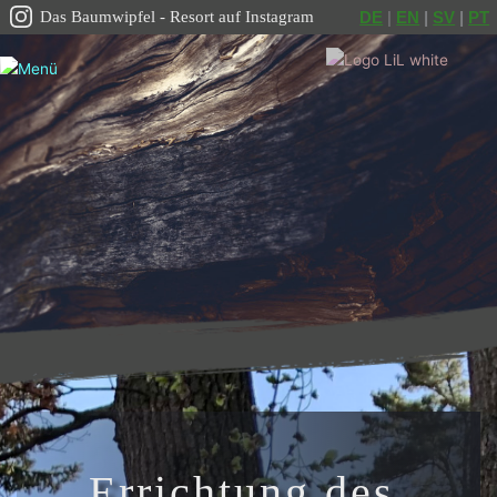
Das Baumwipfel - Resort auf Instagram
DE
 | 
EN
|
SV
|
PT
Errichtung des 