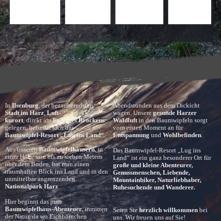
In 
Ilsenburg
, der bezauberndsten 
Abendstunden aus dem Dickicht 
Stadt im Harz
, 
Luft-
wagen. Unsere 
gesunde Harzer 
kurort
, direkt am 
Fuße des Brockens
Waldluft
 in den Baumwipfeln sorgt 
gelegen, befindet sich das 
vom ersten Moment an für 
Baumwipfel-Resort „Lug ins Land“
.
Entspannung
 und 
Wohlbefinden
.
Aus unseren 
Baumwipfelhäusern
, in 
Das Baumwipfel-Resort „Lug ins 
einer Höhe von bis zu sieben Metern 
Land“ ist ein ganz besonderer Ort für
über dem Boden, hat man einen 
große und kleine Abenteurer, 
traumhaften Blick ins Land und in den 
Genussmenschen, Liebende, 
unmittelbar angrenzenden 
Mountainbiker, Naturliebhaber, 
Nationalpark Harz
.
Ruhesuchende und Wanderer.
Hier beginnt das pure 
Baumwipfelhaus-Abenteuer
, inmitten 
Seien Sie 
herzlich willkommen
 bei 
der Natur, da wo Eichhörnchen 
uns. Wir freuen uns auf Sie!