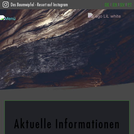
Das Baumwipfel - Resort auf Instagram
DE
 | 
EN
|
SV
|
PT
Aktuelle Informationen