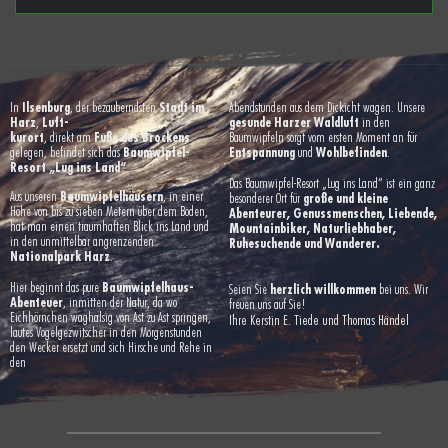
Ilsenburg
Stadt im 
In 
, der bezauberndsten 
Abendstunden aus dem Dickicht wagen. Unsere 
Harz
Luft-
gesunde Harzer Waldluft
, 
 in den 
kurort
Fuße des Brockens
, direkt am 
Baumwipfeln sorgt vom ersten Moment an für 
Baumwipfel-
Entspannung
Wohlbefinden
gelegen, befindet sich das 
 und 
.
Resort „Lug ins Land“
.
Das Baumwipfel-Resort „Lug ins Land“ ist ein ganz 
Baumwipfelhäusern
Aus unseren 
, in einer 
 große und kleine 
besonderer Ort für
Höhe von bis zu sieben Metern über dem Boden, 
Abenteurer, Genussmenschen, Liebende, 
hat man einen traumhaften Blick ins Land und 
Mountainbiker, Naturliebhaber, 
in den unmittelbar angrenzenden 
Ruhesuchende und Wanderer.
Nationalpark Harz
.
Baumwipfelhaus-
Hier beginnt das pure 
herzlich willkommen
Seien Sie 
 bei uns. Wir 
Abenteuer
, inmitten der Natur, da wo 
freuen uns auf Sie!
Eichhörnchen waghalsig von Ast zu Ast springen, 
Ihre Kerstin E. Tiede und Thomas Händel
lautes Vogelgezwitscher in den Morgenstunden 
den Wecker ersetzt und sich Hirsche und Rehe in 
den 