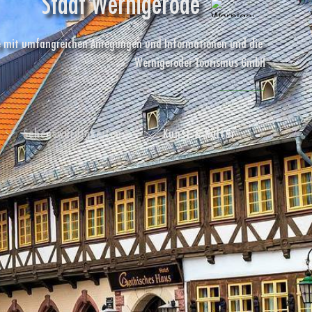
Stadt Wernigerode
e
 mit umfangreichen Anregungen und Informationen und die 
Wernigeröder Tourismus GmbH
Sehenswürdigkeiten
Kunst & Kultur