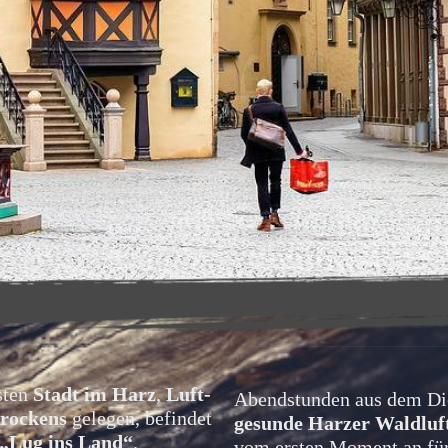
sten 
Stadt im Harz
, 
Luft-
Brockens
 gelegen, befindet 
gesunde Harzer Waldluf
„Lug ins Land“
.
vom ersten Moment an für