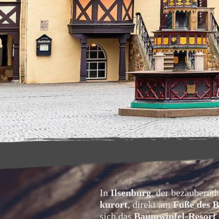
In 
Ilsenburg
, der bezaubernd
kurort
, direkt am 
Fuße des 
sich das 
Baumwipfel-Resort 