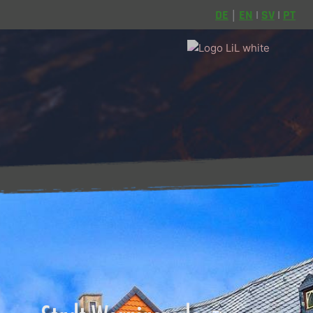
DE
EN
|
SV
|
PT
 | 