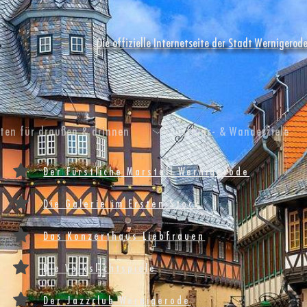
Die offizielle Internetseite der Stadt Wernigerod
äten für draußen & drinnen
Ausflugs- & Wanderziele
Der Fürstliche Marstall Wernigerode
Die Galerie im Ersten Stock
Das Konzerthaus Liebfrauen
Die Volkslichtspiele
Der Jazzclub Wernigerode