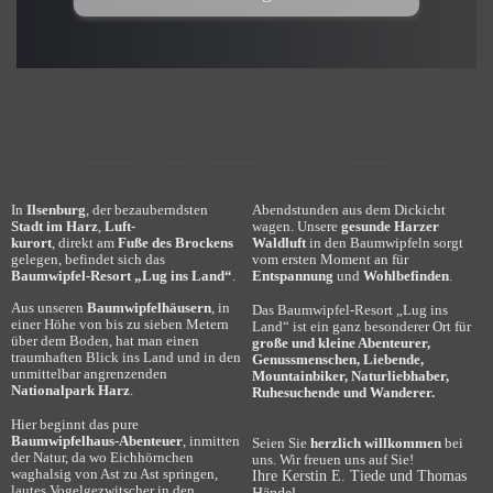
In 
Ilsenburg
, der bezauberndsten 
Abendstunden aus dem Dickicht 
Stadt im Harz
, 
Luft-
wagen. Unsere 
gesunde Harzer 
kurort
, direkt am 
Fuße des Brockens
Waldluft
 in den Baumwipfeln sorgt 
gelegen, befindet sich das 
vom ersten Moment an für 
Baumwipfel-Resort „Lug ins Land“
.
Entspannung
 und 
Wohlbefinden
.
Aus unseren 
Baumwipfelhäusern
, in 
Das Baumwipfel-Resort „Lug ins 
einer Höhe von bis zu sieben Metern 
Land“ ist ein ganz besonderer Ort für
über dem Boden, hat man einen 
große und kleine Abenteurer, 
traumhaften Blick ins Land und in den 
Genussmenschen, Liebende, 
unmittelbar angrenzenden 
Mountainbiker, Naturliebhaber, 
Nationalpark Harz
.
Ruhesuchende und Wanderer.
Hier beginnt das pure 
Baumwipfelhaus-Abenteuer
, inmitten 
Seien Sie 
herzlich willkommen
 bei 
der Natur, da wo Eichhörnchen 
uns. Wir freuen uns auf Sie!
waghalsig von Ast zu Ast springen, 
Ihre Kerstin E. Tiede und Thomas 
lautes Vogelgezwitscher in den 