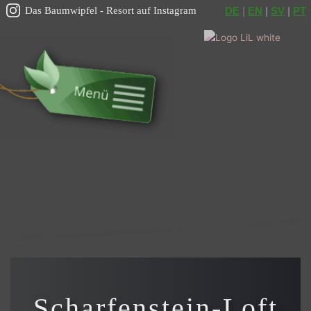
Das Baumwipfel - Resort auf Instagram
DE
 | 
EN
|
SV
|
PT
Scharfenstein-Loft